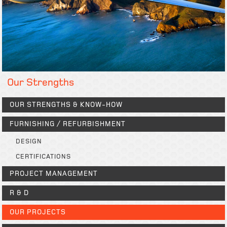
Our Strengths
OUR STRENGTHS & KNOW-HOW
FURNISHING / REFURBISHMENT
DESIGN
CERTIFICATIONS
PROJECT MANAGEMENT
R & D
OUR PROJECTS